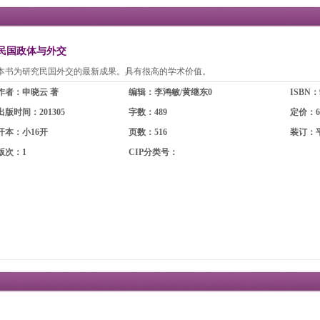
民国政体与外交
本书为研究民国外交的最新成果。具有很高的学术价值。
作者：申晓云 著
编辑：李鸿敏/黄继东0
ISBN：9
出版时间：201305
字数：489
定价：6
开本：小16开
页数：516
装订：
版次：1
CIP分类号：