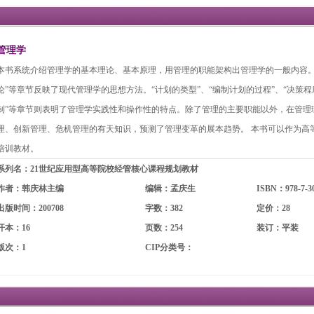
管理学
本书系统介绍管理学的基本理论、基本原理，用管理的职能架构出管理学的一般内容。其
论”等章节反映了现代管理学的思想方法。“计划的类型”、“编制计划的过程”、“决策程
制”等章节则表明了管理学实践性和操作性的特点。除了管理的主要职能以外，在管理
理、创新管理、危机管理的有天知识，预测了管理变革的展本趋势。 本书可以作为高
培训教材。
系列名：21世纪应用型高等院校经管核心课程规划教材
作者：韩庆林主编
编辑：孟庆生
ISBN：978-7-30
出版时间：200708
字数：382
定价：28
开本：16
页数：254
装订：平装
版次：1
CIP分类号：