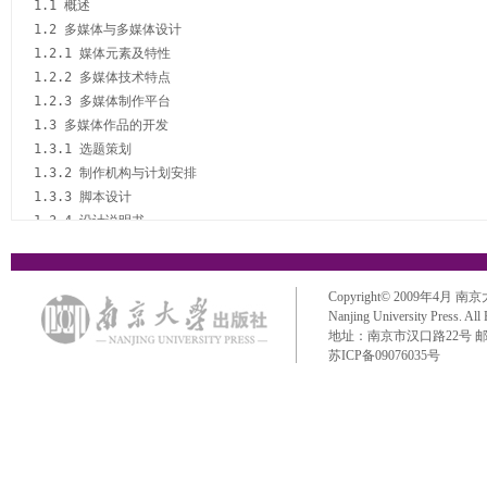
1.1 概述

1.2 多媒体与多媒体设计

1.2.1 媒体元素及特性

1.2.2 多媒体技术特点

1.2.3 多媒体制作平台

1.3 多媒体作品的开发

1.3.1 选题策划

1.3.2 制作机构与计划安排

1.3.3 脚本设计

1.3.4 设计说明书

1.3.5 结构设计

1.3.6 界面设计

1.3.7 素材采集与编辑

Copyright© 2009年4月 南京大学出
1.3.8 编著与编程

Nanjing University Press. All
地址：南京市汉口路22号 邮政编码：
1.3.9 测试

苏ICP备09076035号
1.3.10 作品提交

1.4 多媒体计算机辅助教学课件创作原则

习题

第2章 Authorware 7.0的基本操作

2.1 Authorware 7.0软件概述

2.2 Authorware 7.0的工作环境
